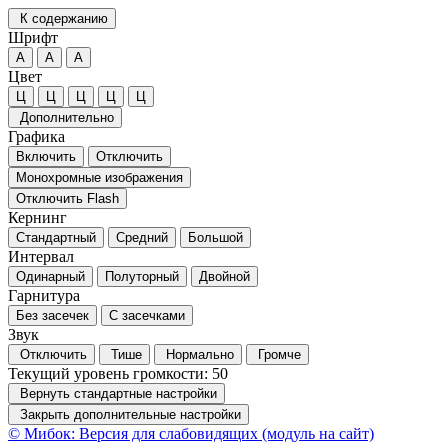
К содержанию
Шрифт
А
А
А
Цвет
Ц
Ц
Ц
Ц
Ц
Дополнительно
Графика
Включить
Отключить
Монохромные изображения
Отключить Flash
Кернинг
Стандартный
Средний
Большой
Интервал
Одинарный
Полуторный
Двойной
Гарнитура
Без засечек
С засечками
Звук
Отключить
Тише
Нормально
Громче
Текущий уровень громкости:
50
Вернуть стандартные настройки
Закрыть дополнительные настройки
© Мибок: Версия для слабовидящих (модуль на сайт)