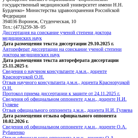
государственный медицинский университет имени Н.Н.
Бурденко» Министерства здравоохранения Российской
Федерации
394036 Воронеж, Студенческая, 10
Тел.: (473)259-38- 05
Диссертация на соискание ученой степени доктора
медицинских наук
Дата размещения текста диссертации 29.10.2025 г.
Автореферат диссертации на соискание ученой степени
доктора медицинских наук
Дата размещения текста автореферата диссертации
25.11.2025 г.
Сведения о научном консультанте д.м.н., доценте
Красноруцкой О.Н.
Отзыв научного консультанта д.м.н., доцента Красноруцкой
О.Н.
Протокол приема диссертации к защите от 24.11.2025 г.
Сведения об официальном оппоненте д.м.н., доценте Н.И.
Гуляеве
Отзыв официального оппонента д.м.н., доцента Н.И. Гуляева
Дата размещения отзыва официального оппонента
10.02.2026 г.
Сведения об официальном оппоненте д.м.н., доценте О.А.
Рубаненко
Отзыв официального оппонента д.м.н., доцента О.А.