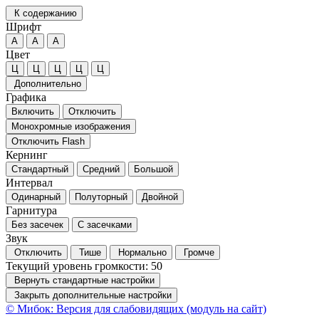
К содержанию
Шрифт
А
А
А
Цвет
Ц
Ц
Ц
Ц
Ц
Дополнительно
Графика
Включить
Отключить
Монохромные изображения
Отключить Flash
Кернинг
Стандартный
Средний
Большой
Интервал
Одинарный
Полуторный
Двойной
Гарнитура
Без засечек
С засечками
Звук
Отключить
Тише
Нормально
Громче
Текущий уровень громкости:
50
Вернуть стандартные настройки
Закрыть дополнительные настройки
© Мибок: Версия для слабовидящих (модуль на сайт)