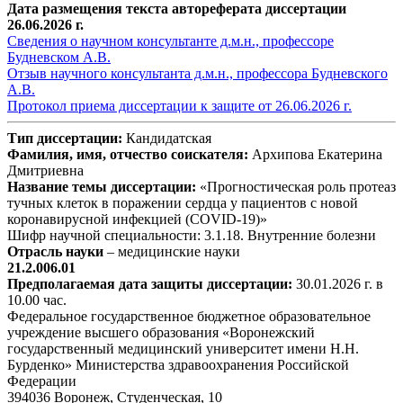
Дата размещения текста автореферата диссертации
26.06.2026 г.
Сведения о научном консультанте д.м.н., профессоре
Будневском А.В.
Отзыв научного консультанта д.м.н., профессора Будневского
А.В.
Протокол приема диссертации к защите от 26.06.2026 г.
Тип диссертации:
Кандидатская
Фамилия, имя, отчество соискателя:
Архипова Екатерина
Дмитриевна
Название темы диссертации:
«Прогностическая роль протеаз
тучных клеток в поражении сердца у пациентов с новой
коронавирусной инфекцией (COVID-19)»
Шифр научной специальности: 3.1.18. Внутренние болезни
Отрасль науки
– медицинские науки
21.2.006.01
Предполагаемая дата защиты диссертации:
30.01.2026 г. в
10.00 час.
Федеральное государственное бюджетное образовательное
учреждение высшего образования «Воронежский
государственный медицинский университет имени Н.Н.
Бурденко» Министерства здравоохранения Российской
Федерации
394036 Воронеж, Студенческая, 10