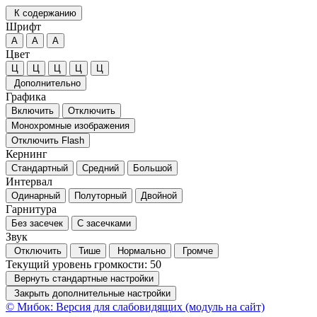
К содержанию
Шрифт
А
А
А
Цвет
Ц
Ц
Ц
Ц
Ц
Дополнительно
Графика
Включить
Отключить
Монохромные изображения
Отключить Flash
Кернинг
Стандартный
Средний
Большой
Интервал
Одинарный
Полуторный
Двойной
Гарнитура
Без засечек
С засечками
Звук
Отключить
Тише
Нормально
Громче
Текущий уровень громкости:
50
Вернуть стандартные настройки
Закрыть дополнительные настройки
© Мибок: Версия для слабовидящих (модуль на сайт)