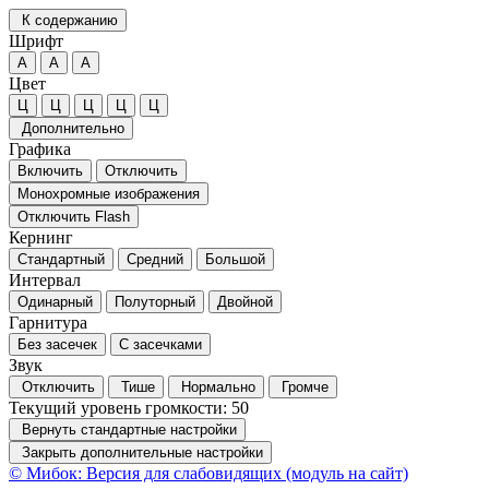
К содержанию
Шрифт
А
А
А
Цвет
Ц
Ц
Ц
Ц
Ц
Дополнительно
Графика
Включить
Отключить
Монохромные изображения
Отключить Flash
Кернинг
Стандартный
Средний
Большой
Интервал
Одинарный
Полуторный
Двойной
Гарнитура
Без засечек
С засечками
Звук
Отключить
Тише
Нормально
Громче
Текущий уровень громкости:
50
Вернуть стандартные настройки
Закрыть дополнительные настройки
© Мибок: Версия для слабовидящих (модуль на сайт)