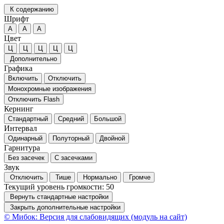
К содержанию
Шрифт
А
А
А
Цвет
Ц
Ц
Ц
Ц
Ц
Дополнительно
Графика
Включить
Отключить
Монохромные изображения
Отключить Flash
Кернинг
Стандартный
Средний
Большой
Интервал
Одинарный
Полуторный
Двойной
Гарнитура
Без засечек
С засечками
Звук
Отключить
Тише
Нормально
Громче
Текущий уровень громкости:
50
Вернуть стандартные настройки
Закрыть дополнительные настройки
© Мибок: Версия для слабовидящих (модуль на сайт)