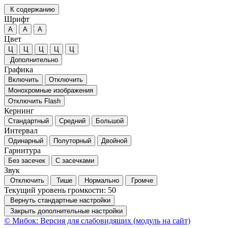
К содержанию
Шрифт
А
А
А
Цвет
Ц
Ц
Ц
Ц
Ц
Дополнительно
Графика
Включить
Отключить
Монохромные изображения
Отключить Flash
Кернинг
Стандартный
Средний
Большой
Интервал
Одинарный
Полуторный
Двойной
Гарнитура
Без засечек
С засечками
Звук
Отключить
Тише
Нормально
Громче
Текущий уровень громкости:
50
Вернуть стандартные настройки
Закрыть дополнительные настройки
© Мибок: Версия для слабовидящих (модуль на сайт)