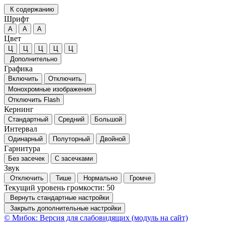
К содержанию
Шрифт
А
А
А
Цвет
Ц
Ц
Ц
Ц
Ц
Дополнительно
Графика
Включить
Отключить
Монохромные изображения
Отключить Flash
Кернинг
Стандартный
Средний
Большой
Интервал
Одинарный
Полуторный
Двойной
Гарнитура
Без засечек
С засечками
Звук
Отключить
Тише
Нормально
Громче
Текущий уровень громкости:
50
Вернуть стандартные настройки
Закрыть дополнительные настройки
© Мибок: Версия для слабовидящих (модуль на сайт)