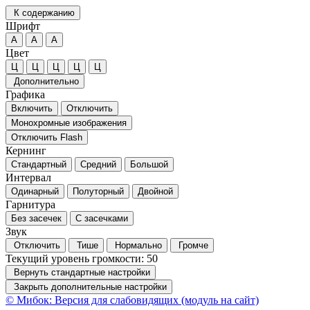
К содержанию
Шрифт
А
А
А
Цвет
Ц
Ц
Ц
Ц
Ц
Дополнительно
Графика
Включить
Отключить
Монохромные изображения
Отключить Flash
Кернинг
Стандартный
Средний
Большой
Интервал
Одинарный
Полуторный
Двойной
Гарнитура
Без засечек
С засечками
Звук
Отключить
Тише
Нормально
Громче
Текущий уровень громкости:
50
Вернуть стандартные настройки
Закрыть дополнительные настройки
© Мибок: Версия для слабовидящих (модуль на сайт)