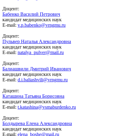
Доцент:
Бабенко Василий Петрович
кандидат медицинских наук
E-mail:
v.p.babenko@vrngmu.ru
Доцент:
Пульвер Наталья Александровна
кандидат медицинских наук
E-mail:
natalya_pulver@mail.ru
Доцент:
Балиашвили Дмитрий Иванович
кандидат медицинских наук
E-mail:
d.i.baliashvili@vrngmu.ru
Доцент:
Каташина Татьяна Борисовна
кандидат медицинских наук
E-mail:
t.katashina@vsmaburdenko.ru
Доцент:
Болдырева Елена Александровна
кандидат медицинских наук
E-mail:
elena_boshe@mail.ru