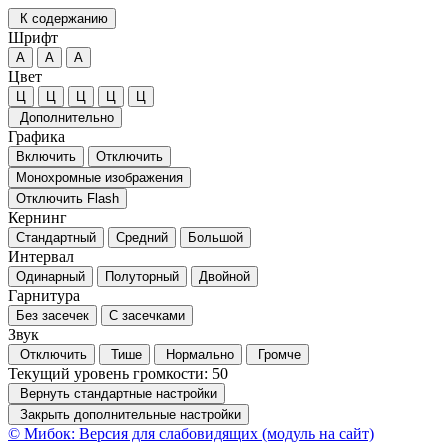
К содержанию
Шрифт
А
А
А
Цвет
Ц
Ц
Ц
Ц
Ц
Дополнительно
Графика
Включить
Отключить
Монохромные изображения
Отключить Flash
Кернинг
Стандартный
Средний
Большой
Интервал
Одинарный
Полуторный
Двойной
Гарнитура
Без засечек
С засечками
Звук
Отключить
Тише
Нормально
Громче
Текущий уровень громкости:
50
Вернуть стандартные настройки
Закрыть дополнительные настройки
© Мибок: Версия для слабовидящих (модуль на сайт)