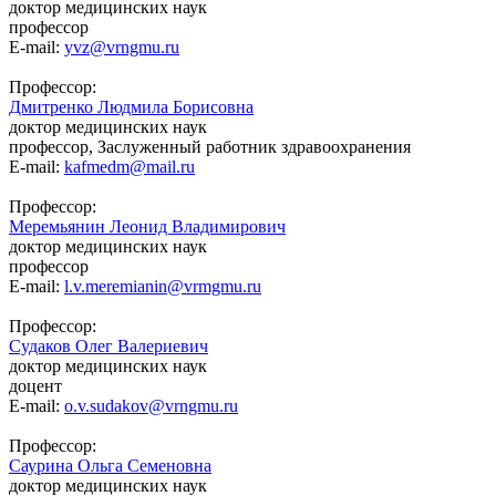
доктор медицинских наук
профессор
E-mail:
yvz@vrngmu.ru
Профессор:
Дмитренко Людмила Борисовна
доктор медицинских наук
профессор, Заслуженный работник здравоохранения
E-mail:
kafmedm@mail.ru
Профессор:
Меремьянин Леонид Владимирович
доктор медицинских наук
профессор
E-mail:
l.v.meremianin@vrmgmu.ru
Профессор:
Судаков Олег Валериевич
доктор медицинских наук
доцент
E-mail:
o.v.sudakov@vrngmu.ru
Профессор:
Саурина Ольга Семеновна
доктор медицинских наук