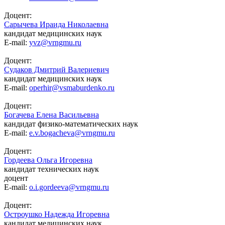
Доцент:
Сарычева Ираида Николаевна
кандидат медицинских наук
E-mail:
yvz@vrngmu.ru
Доцент:
Судаков Дмитрий Валериевич
кандидат медицинских наук
E-mail:
operhir@vsmaburdenko.ru
Доцент:
Богачева Елена Васильевна
кандидат физико-математических наук
E-mail:
e.v.bogacheva@vrngmu.ru
Доцент:
Гордеева Ольга Игоревна
кандидат технических наук
доцент
E-mail:
o.i.gordeeva@vrngmu.ru
Доцент:
Остроушко Надежда Игоревна
кандидат медицинских наук