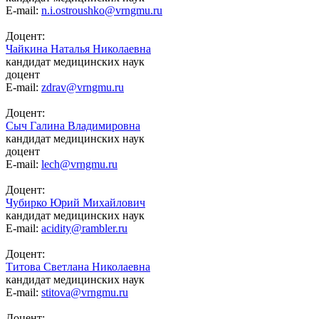
E-mail:
n.i.ostroushko@vrngmu.ru
Доцент:
Чайкина Наталья Николаевна
кандидат медицинских наук
доцент
E-mail:
zdrav@vrngmu.ru
Доцент:
Сыч Галина Владимировна
кандидат медицинских наук
доцент
E-mail:
lech@vrngmu.ru
Доцент:
Чубирко Юрий Михайлович
кандидат медицинских наук
E-mail:
acidity@rambler.ru
Доцент:
Титова Светлана Николаевна
кандидат медицинских наук
E-mail:
stitova@vrngmu.ru
Доцент: