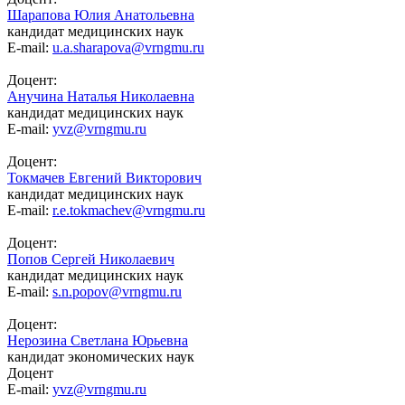
Шарапова Юлия Анатольевна
кандидат медицинских наук
E-mail:
u.a.sharapova@vrngmu.ru
Доцент:
Анучина Наталья Николаевна
кандидат медицинских наук
E-mail:
yvz@vrngmu.ru
Доцент:
Токмачев Евгений Викторович
кандидат медицинских наук
E-mail:
r.e.tokmachev@vrngmu.ru
Доцент:
Попов Сергей Николаевич
кандидат медицинских наук
E-mail:
s.n.popov@vrngmu.ru
Доцент:
Нерозина Светлана Юрьевна
кандидат экономических наук
Доцент
E-mail:
yvz@vrngmu.ru