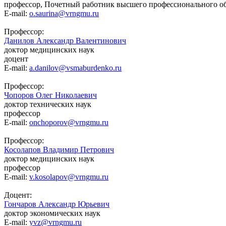
профессор, Почетный работник высшего профессионального о
E-mail:
o.saurina@vrngmu.ru
Профессор:
Данилов Александр Валентинович
доктор медицинских наук
доцент
E-mail:
a.danilov@vsmaburdenko.ru
Профессор:
Чопоров Олег Николаевич
доктор технических наук
профессор
E-mail:
onchoporov@vrngmu.ru
Профессор:
Косолапов Владимир Петрович
доктор медицинских наук
профессор
E-mail:
v.kosolapov@vrngmu.ru
Доцент:
Гончаров Александр Юрьевич
доктор экономических наук
E-mail:
yvz@vrngmu.ru