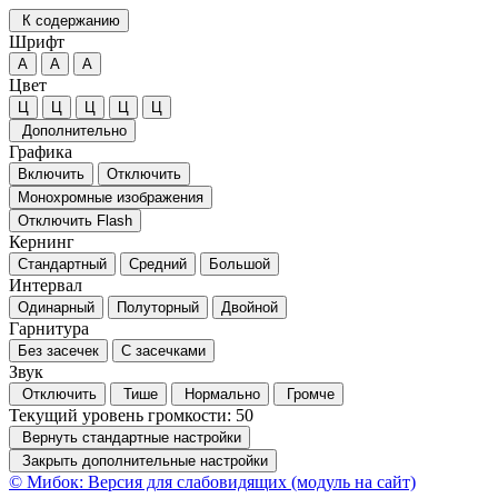
К содержанию
Шрифт
А
А
А
Цвет
Ц
Ц
Ц
Ц
Ц
Дополнительно
Графика
Включить
Отключить
Монохромные изображения
Отключить Flash
Кернинг
Стандартный
Средний
Большой
Интервал
Одинарный
Полуторный
Двойной
Гарнитура
Без засечек
С засечками
Звук
Отключить
Тише
Нормально
Громче
Текущий уровень громкости:
50
Вернуть стандартные настройки
Закрыть дополнительные настройки
© Мибок: Версия для слабовидящих (модуль на сайт)