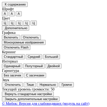
К содержанию
Шрифт
А
А
А
Цвет
Ц
Ц
Ц
Ц
Ц
Дополнительно
Графика
Включить
Отключить
Монохромные изображения
Отключить Flash
Кернинг
Стандартный
Средний
Большой
Интервал
Одинарный
Полуторный
Двойной
Гарнитура
Без засечек
С засечками
Звук
Отключить
Тише
Нормально
Громче
Текущий уровень громкости:
50
Вернуть стандартные настройки
Закрыть дополнительные настройки
© Мибок: Версия для слабовидящих (модуль на сайт)