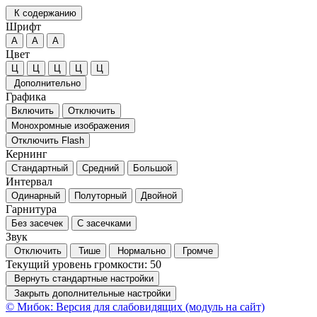
К содержанию
Шрифт
А
А
А
Цвет
Ц
Ц
Ц
Ц
Ц
Дополнительно
Графика
Включить
Отключить
Монохромные изображения
Отключить Flash
Кернинг
Стандартный
Средний
Большой
Интервал
Одинарный
Полуторный
Двойной
Гарнитура
Без засечек
С засечками
Звук
Отключить
Тише
Нормально
Громче
Текущий уровень громкости:
50
Вернуть стандартные настройки
Закрыть дополнительные настройки
© Мибок: Версия для слабовидящих (модуль на сайт)