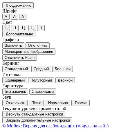
К содержанию
Шрифт
А
А
А
Цвет
Ц
Ц
Ц
Ц
Ц
Дополнительно
Графика
Включить
Отключить
Монохромные изображения
Отключить Flash
Кернинг
Стандартный
Средний
Большой
Интервал
Одинарный
Полуторный
Двойной
Гарнитура
Без засечек
С засечками
Звук
Отключить
Тише
Нормально
Громче
Текущий уровень громкости:
50
Вернуть стандартные настройки
Закрыть дополнительные настройки
© Мибок: Версия для слабовидящих (модуль на сайт)