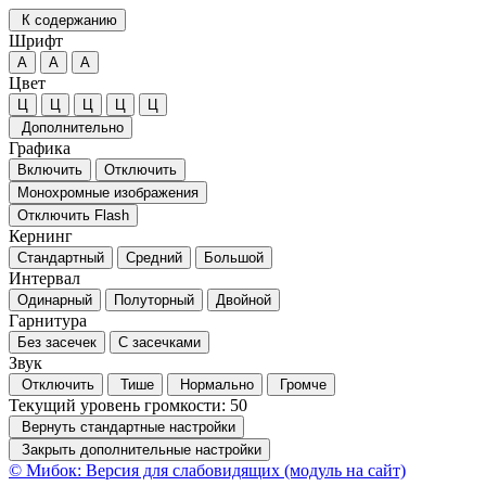
К содержанию
Шрифт
А
А
А
Цвет
Ц
Ц
Ц
Ц
Ц
Дополнительно
Графика
Включить
Отключить
Монохромные изображения
Отключить Flash
Кернинг
Стандартный
Средний
Большой
Интервал
Одинарный
Полуторный
Двойной
Гарнитура
Без засечек
С засечками
Звук
Отключить
Тише
Нормально
Громче
Текущий уровень громкости:
50
Вернуть стандартные настройки
Закрыть дополнительные настройки
© Мибок: Версия для слабовидящих (модуль на сайт)