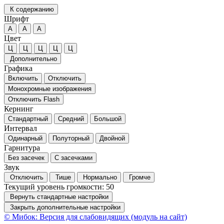
К содержанию
Шрифт
А
А
А
Цвет
Ц
Ц
Ц
Ц
Ц
Дополнительно
Графика
Включить
Отключить
Монохромные изображения
Отключить Flash
Кернинг
Стандартный
Средний
Большой
Интервал
Одинарный
Полуторный
Двойной
Гарнитура
Без засечек
С засечками
Звук
Отключить
Тише
Нормально
Громче
Текущий уровень громкости:
50
Вернуть стандартные настройки
Закрыть дополнительные настройки
© Мибок: Версия для слабовидящих (модуль на сайт)