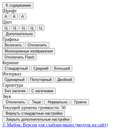
К содержанию
Шрифт
А
А
А
Цвет
Ц
Ц
Ц
Ц
Ц
Дополнительно
Графика
Включить
Отключить
Монохромные изображения
Отключить Flash
Кернинг
Стандартный
Средний
Большой
Интервал
Одинарный
Полуторный
Двойной
Гарнитура
Без засечек
С засечками
Звук
Отключить
Тише
Нормально
Громче
Текущий уровень громкости:
50
Вернуть стандартные настройки
Закрыть дополнительные настройки
© Мибок: Версия для слабовидящих (модуль на сайт)