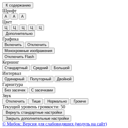
К содержанию
Шрифт
А
А
А
Цвет
Ц
Ц
Ц
Ц
Ц
Дополнительно
Графика
Включить
Отключить
Монохромные изображения
Отключить Flash
Кернинг
Стандартный
Средний
Большой
Интервал
Одинарный
Полуторный
Двойной
Гарнитура
Без засечек
С засечками
Звук
Отключить
Тише
Нормально
Громче
Текущий уровень громкости:
50
Вернуть стандартные настройки
Закрыть дополнительные настройки
© Мибок: Версия для слабовидящих (модуль на сайт)