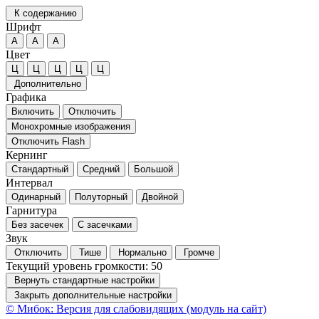
К содержанию
Шрифт
А
А
А
Цвет
Ц
Ц
Ц
Ц
Ц
Дополнительно
Графика
Включить
Отключить
Монохромные изображения
Отключить Flash
Кернинг
Стандартный
Средний
Большой
Интервал
Одинарный
Полуторный
Двойной
Гарнитура
Без засечек
С засечками
Звук
Отключить
Тише
Нормально
Громче
Текущий уровень громкости:
50
Вернуть стандартные настройки
Закрыть дополнительные настройки
© Мибок: Версия для слабовидящих (модуль на сайт)