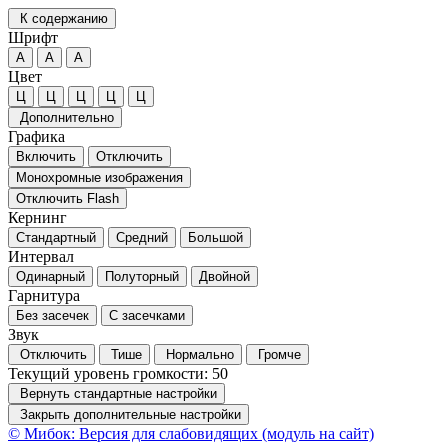
К содержанию
Шрифт
А
А
А
Цвет
Ц
Ц
Ц
Ц
Ц
Дополнительно
Графика
Включить
Отключить
Монохромные изображения
Отключить Flash
Кернинг
Стандартный
Средний
Большой
Интервал
Одинарный
Полуторный
Двойной
Гарнитура
Без засечек
С засечками
Звук
Отключить
Тише
Нормально
Громче
Текущий уровень громкости:
50
Вернуть стандартные настройки
Закрыть дополнительные настройки
© Мибок: Версия для слабовидящих (модуль на сайт)