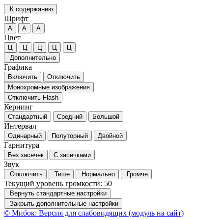
К содержанию
Шрифт
А
А
А
Цвет
Ц
Ц
Ц
Ц
Ц
Дополнительно
Графика
Включить
Отключить
Монохромные изображения
Отключить Flash
Кернинг
Стандартный
Средний
Большой
Интервал
Одинарный
Полуторный
Двойной
Гарнитура
Без засечек
С засечками
Звук
Отключить
Тише
Нормально
Громче
Текущий уровень громкости:
50
Вернуть стандартные настройки
Закрыть дополнительные настройки
© Мибок: Версия для слабовидящих (модуль на сайт)