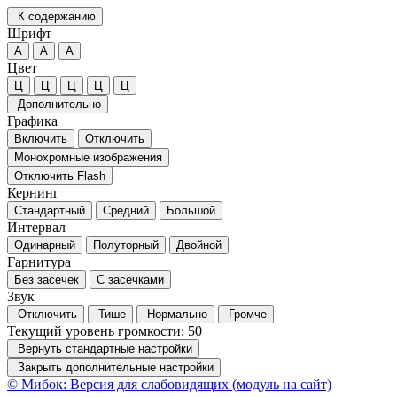
К содержанию
Шрифт
А
А
А
Цвет
Ц
Ц
Ц
Ц
Ц
Дополнительно
Графика
Включить
Отключить
Монохромные изображения
Отключить Flash
Кернинг
Стандартный
Средний
Большой
Интервал
Одинарный
Полуторный
Двойной
Гарнитура
Без засечек
С засечками
Звук
Отключить
Тише
Нормально
Громче
Текущий уровень громкости:
50
Вернуть стандартные настройки
Закрыть дополнительные настройки
© Мибок: Версия для слабовидящих (модуль на сайт)