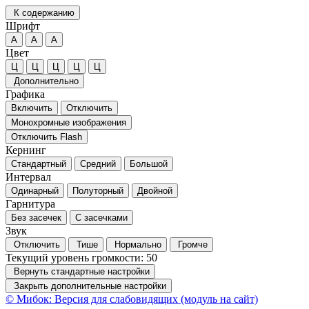
К содержанию
Шрифт
А
А
А
Цвет
Ц
Ц
Ц
Ц
Ц
Дополнительно
Графика
Включить
Отключить
Монохромные изображения
Отключить Flash
Кернинг
Стандартный
Средний
Большой
Интервал
Одинарный
Полуторный
Двойной
Гарнитура
Без засечек
С засечками
Звук
Отключить
Тише
Нормально
Громче
Текущий уровень громкости:
50
Вернуть стандартные настройки
Закрыть дополнительные настройки
© Мибок: Версия для слабовидящих (модуль на сайт)