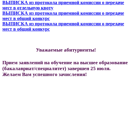
ВЫПИСКА из протокола приемной комиссии
о передаче
мест в отдельную квоту
ВЫПИСКА из протокола приемной комиссии
о передаче
мест в о
бщий конкурс
ВЫПИСКА из протокола приемной комиссии
о передаче
мест в о
бщий конкурс
Уважаемые абитурие
нты!
Прием заявлений на обучение на высшее образование
(бакалавриат/специалитет) завершен 25 июля.
Желаем Вам успешного зачисления!