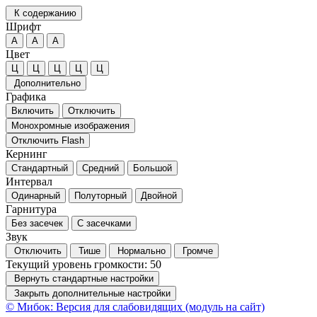
К содержанию
Шрифт
А
А
А
Цвет
Ц
Ц
Ц
Ц
Ц
Дополнительно
Графика
Включить
Отключить
Монохромные изображения
Отключить Flash
Кернинг
Стандартный
Средний
Большой
Интервал
Одинарный
Полуторный
Двойной
Гарнитура
Без засечек
С засечками
Звук
Отключить
Тише
Нормально
Громче
Текущий уровень громкости:
50
Вернуть стандартные настройки
Закрыть дополнительные настройки
© Мибок: Версия для слабовидящих (модуль на сайт)