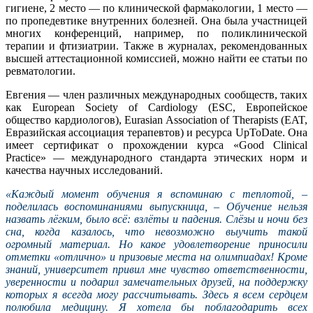
гигиене, 2 место — по клинической фармакологии, 1 место —
по пропедевтике внутренних болезней. Она была участницей
многих конференций, например, по поликлинической
терапии и фтизиатрии. Также в журналах, рекомендованных
высшей аттестационной комиссией, можно найти ее статьи по
ревматологии.
Евгения — член различных международных сообществ, таких
как European Society of Cardiology (ESC, Европейское
общество кардиологов), Eurasian Association of Therapists (EAT,
Евразийская ассоциация терапевтов) и ресурса UpToDate. Она
имеет сертификат о прохождении курса «Good Clinical
Practice» — международного стандарта этических норм и
качества научных исследований.
«Каждый момент обучения я вспоминаю с теплотой, –
поделилась воспоминаниями выпускница, – Обучение нельзя
назвать лёгким, было всё: взлёты и падения. Слёзы и ночи без
сна, когда казалось, что невозможно выучить такой
огромный материал. Но какое удовлетворение приносили
отметки «отлично» и призовые места на олимпиадах! Кроме
знаний, университет привил мне чувство ответственности,
уверенности и подарил замечательных друзей, на поддержку
которых я всегда могу рассчитывать. Здесь я всем сердцем
полюбила медицину. Я хотела бы поблагодарить всех