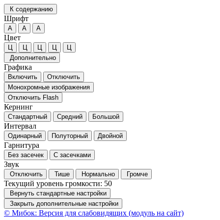
К содержанию
Шрифт
А
А
А
Цвет
Ц
Ц
Ц
Ц
Ц
Дополнительно
Графика
Включить
Отключить
Монохромные изображения
Отключить Flash
Кернинг
Стандартный
Средний
Большой
Интервал
Одинарный
Полуторный
Двойной
Гарнитура
Без засечек
С засечками
Звук
Отключить
Тише
Нормально
Громче
Текущий уровень громкости:
50
Вернуть стандартные настройки
Закрыть дополнительные настройки
© Мибок: Версия для слабовидящих (модуль на сайт)