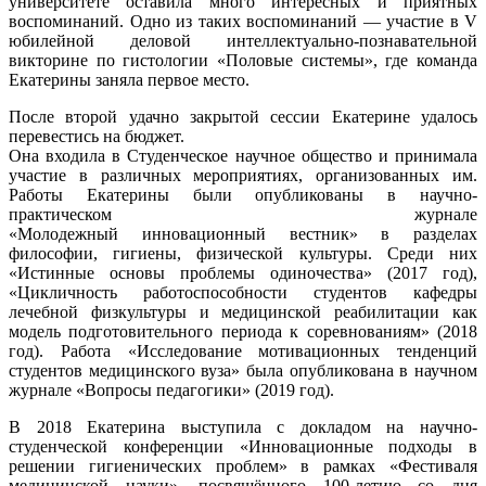
университете оставила много интересных и приятных
воспоминаний. Одно из таких воспоминаний — участие в V
юбилейной деловой интеллектуально-познавательной
викторине по гистологии «Половые системы», где команда
Екатерины заняла первое место.
После второй удачно закрытой сессии Екатерине удалось
перевестись на бюджет.
Она входила в Студенческое научное общество и принимала
участие в различных мероприятиях, организованных им.
Работы Екатерины были опубликованы в
научно-
практическом журнале
«Молодежный инновационный вестник»
в разделах
философии, гигиены, физической культуры. Среди них
«Истинные основы проблемы одиночества» (2017 год),
«Цикличность работоспособности студентов кафедры
лечебной физкультуры и медицинской реабилитации как
модель подготовительного периода к соревнованиям» (2018
год). Работа «Исследование мотивационных тенденций
студентов медицинского вуза» была опубликована в научном
журнале «Вопросы педагогики» (2019 год).
В 2018 Екатерина выступила с докладом на научно-
студенческой конференции «Инновационные подходы в
решении гигиенических проблем» в рамках «Фестиваля
медицинской науки», посвящённого 100-летию со дня