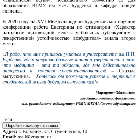
образования ВГМУ им Н.Н. Бурденко и кафедры общей
гигиены.
В 2020 году на XVI Международной Бурденковской научной
конференции работа Екатерины по фтизиатрии «Характер
патологии щитовидной железы у больных туберкулёзом с
лекарственной устойчивостью возбудителя» заняла второе
место.
«Я рада, что мне пришлось учиться в университете им Н.Н.
Бурденко, где я получила базовые знания и уверенность в том,
что медицина – эта та область, где мне действительно
интересно и хочется совершенствоваться!
– Сказала
выпускница. –
Хотелось бы пожелать успехов и терпения в
студенческой жизни будущим выпускникам!»
Маргарита Оболенская,
студентка лечебного факультета
и.о. руководителя медиацентра VSMU MEDIA Совета обучающихся
Теги:
Перейти к началу страницы
Адрес:
г. Воронеж, ул. Студенческая, 10
Email:
mail@vrngmu.ru