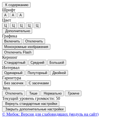
К содержанию
Шрифт
А
А
А
Цвет
Ц
Ц
Ц
Ц
Ц
Дополнительно
Графика
Включить
Отключить
Монохромные изображения
Отключить Flash
Кернинг
Стандартный
Средний
Большой
Интервал
Одинарный
Полуторный
Двойной
Гарнитура
Без засечек
С засечками
Звук
Отключить
Тише
Нормально
Громче
Текущий уровень громкости:
50
Вернуть стандартные настройки
Закрыть дополнительные настройки
© Мибок: Версия для слабовидящих (модуль на сайт)