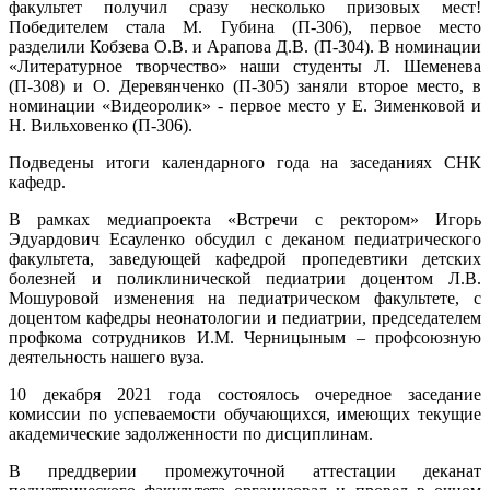
факультет получил сразу несколько призовых мест!
Победителем стала М. Губина (П-306), первое место
разделили
Кобзева О.В. и Арапова Д.В. (П-304).
В номинации
«Литературное творчество» наши студенты Л. Шеменева
(
П-308) и О. Деревянченко (П-305) заняли второе место, в
номинации «Видеоролик» - первое место у Е. Зименковой и
Н. Вильховенко (П-306).
Подведены итоги календарного года на заседаниях СНК
кафедр.
В рамках медиапроекта «Встречи с ректором» Игорь
Эдуардович Есауленко обсудил с деканом педиатрического
факультета, заведующей кафедрой пропедевтики детских
болезней и поликлинической педиатрии доцентом Л.В.
Мошуровой изменения на педиатрическом факультете, с
доцентом кафедры неонатологии и педиатрии, председателем
профкома сотрудников И.М. Черницыным – профсоюзную
деятельность нашего вуза.
10 декабря 2021 года состоялось очередное заседание
комиссии по успеваемости обучающихся, имеющих текущие
академические задолженности по дисциплинам.
В преддверии промежуточной аттестации деканат