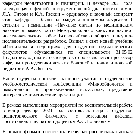
к
афедрой неонатологии и педиатрии
. В декабре 2021 года
заведующая кафедрой инструментальной диагностики д.м.н.
Л.А. Титова и К.А. Ряскин – ординатор и заочный аспирант
этой кафедры – были награждены дипломом лауреатов 1
степени в номинации «Научные статьи по медицинским
наукам» в рамках 52-го Международного конкурса научно-
исследовательских работ Всероссийского общества научно-
исследовательских разработок. Вышел в свет новый учебник
«Госпитальная педиатрия» для студентов педиатрических
факультетов, обучающихся по специальности 31.05.02
Педиатрия, одним из соавторов которого является профессор
кафедры пропедевтики детских болезней и поликлинической
педиатрии А.А. Звягин.
Наши студенты приняли активное участие в студенческой
учебно-методической конференции «Микробиология и
иммунология в произведениях искусства», представив
интересные тематические презентации.
В рамках выполнения мероприятий по воспитательной работе
в конце декабря 2021 года состоялась встреча студентов
педиатрического факультета с ветераном кафедры
госпитальной педиатрии доцентом А.С. Борисовым.
В онлайн формате состоялась очередная российско-китайская