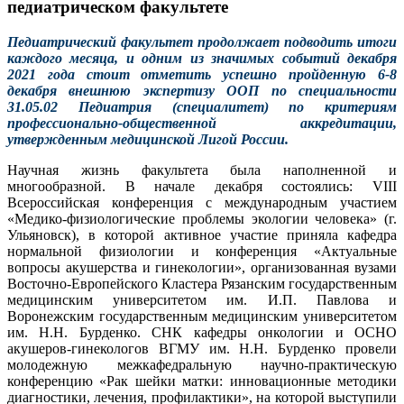
педиатрическом факультете
Педиатрический факультет продолжает подводить итоги
каждого месяца, и одним из значимых событий декабря
2021 года стоит отметить успешно пройденную 6-8
декабря внешнюю экспертизу ООП по специальности
31.05.02 Педиатрия (специалитет) по критериям
профессионально-общественной аккредитации,
утвержденным медицинской Лигой России.
Научная жизнь факультета была наполненной и
многообразной. В начале декабря состоялись: VIII
Всероссийская конференция с международным участием
«Медико-физиологические проблемы экологии человека» (г.
Ульяновск), в которой активное участие приняла кафедра
нормальной физиологии и конференция «Актуальные
вопросы акушерства и гинекологии», организованная вузами
Восточно-Европейского Кластера Рязанским государственным
медицинским университетом им. И.П. Павлова и
Воронежским государственным медицинским университетом
им. Н.Н. Бурденко. СНК кафедры онкологии и ОСНО
акушеров-гинекологов ВГМУ им. Н.Н. Бурденко провели
молодежную межкафедральную научно-практическую
конференцию «Рак шейки матки: инновационные методики
диагностики, лечения, профилактики», на которой выступили