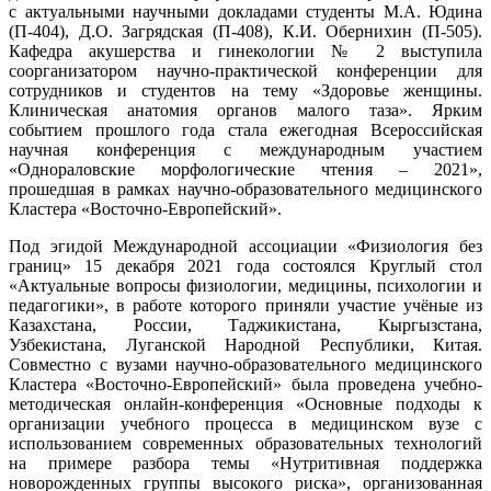
с актуальными научными докладами студенты М.А. Юдина
(П-404), Д.О. Загрядская (П-408), К.И. Обернихин (П-505).
Кафедра акушерства и гинекологии № 2 выступила
соорганизатором научно-практической конференции для
сотрудников и студентов на тему
«Здоровье женщины.
Клиническая анатомия органов малого таза». Ярким
событием прошлого года стала ежегодная Всероссийская
научная конференция с международным участием
«Однораловские морфологические чтения – 2021»,
прошедшая в рамках научно-образовательного медицинского
Кластера «Восточно-Европейский».
Под эгидой Международной ассоциации «Физиология без
границ» 15 декабря 2021 года состоялся Круглый стол
«Актуальные вопросы физиологии, медицины, психологии и
педагогики», в работе которого приняли участие учёные из
Казахстана, России, Таджикистана, Кыргызстана,
Узбекистана, Луганской Народной Республики, Китая.
Совместно с вузами научно-образовательного медицинского
Кластера «Восточно-Европейский» была проведена учебно-
методическая онлайн-конференция «Основные подходы к
организации учебного процесса в медицинском вузе с
использованием современных образовательных технологий
на примере разбора темы «Нутритивная поддержка
новорожденных группы высокого риска», организованная