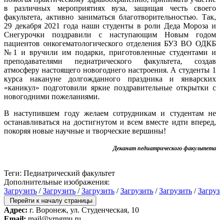
в различных мероприятиях вуза, защищая честь своего
факультета, активно заниматься благотворительностью. Так,
29 декабря 2021 года наши студенты в роли Деда Мороза и
Снегурочки поздравили с наступающим Новым годом
пациентов онкогематологического отделения БУЗ ВО ОДКБ
№1 и вручили им подарки, приготовленные студентами и
преподавателями педиатрического факультета, создав
атмосферу настоящего новогоднего настроения. А студенты 1
курса накануне долгожданного праздника и январских
«каникул» подготовили яркие поздравительные открытки с
новогодними пожеланиями.
В наступившем году желаем сотрудникам и студентам не
останавливаться на достигнутом и всем вместе идти вперед,
покоряя новые научные и творческие вершины!
Деканат педиатрического факультета
Теги: Педиатрический факультет
Дополнительные изображения:
Загрузить
/
Загрузить
/
Загрузить
/
Загрузить
/
Загрузить
/
Загруз
Перейти к началу страницы
Адрес:
г. Воронеж, ул. Студенческая, 10
Email:
mail@vrngmu.ru