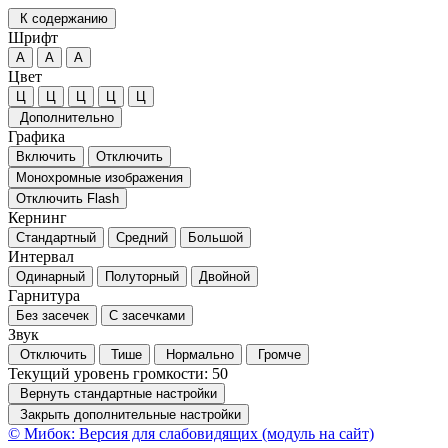
К содержанию
Шрифт
А
А
А
Цвет
Ц
Ц
Ц
Ц
Ц
Дополнительно
Графика
Включить
Отключить
Монохромные изображения
Отключить Flash
Кернинг
Стандартный
Средний
Большой
Интервал
Одинарный
Полуторный
Двойной
Гарнитура
Без засечек
С засечками
Звук
Отключить
Тише
Нормально
Громче
Текущий уровень громкости:
50
Вернуть стандартные настройки
Закрыть дополнительные настройки
© Мибок: Версия для слабовидящих (модуль на сайт)