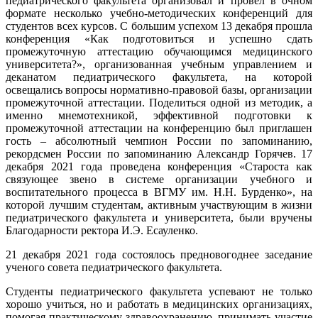
педиатрического факультета организовал и провел в очном
формате несколько учебно-методических конференций для
студентов всех курсов. С большим успехом 13 декабря прошла
конференция «Как подготовиться и успешно сдать
промежуточную аттестацию обучающимся медицинского
университета?», организованная учебным управлением и
деканатом педиатрического факультета, на которой
освещались вопросы нормативно-правовой базы, организации
промежуточной аттестации. Поделиться одной из методик, а
именно мнемотехникой, эффективной подготовки к
промежуточной аттестации на конференцию был приглашен
гость – абсолютный чемпион России по запоминанию,
рекордсмен России по запоминанию Александр Горячев. 17
декабря 2021 года проведена конференция «Староста как
связующее звено в системе организации учебного и
воспитательного процесса в ВГМУ им. Н.Н. Бурденко», на
которой лучшим студентам, активным участвующим в жизни
педиатрического факультета и университета, были вручены
Благодарности ректора И.Э. Есауленко.
21 декабря 2021 года состоялось предновогоднее заседание
ученого совета педиатрического факультета.
Студенты педиатрического факультета успевают не только
хорошо учиться, но и работать в медицинских организациях,
помогая практическому здравоохранению, принимать участие