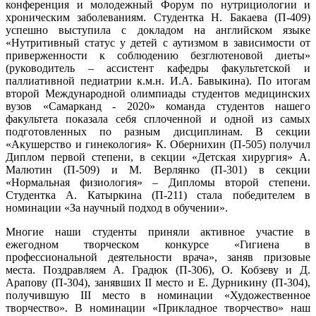
конференция и молодежный Форум по нутрициологии и
хроническим заболеваниям. Студентка Н. Бакаева (П-409)
успешно выступила с докладом на английском языке
«Нутритивный статус у детей с аутизмом в зависимости от
приверженности к соблюдению безглютеновой диеты»
(руководитель – ассистент кафедры факультетской и
паллиативной педиатрии к.м.н. И.А. Бавыкина).
По итогам
второй Международной олимпиады студентов медицинских
вузов «Самарканд - 2020»
команда студентов нашего
факультета показала себя сплоченной и одной из самых
подготовленных по разным дисциплинам. В секции
«Акушерство и гинекология» К. Обернихин (П-505) получил
Диплом первой степени, в секции «Детская хирургия» А.
Малютин (П-509) и М. Верлянко (П-301) в секции
«Нормальная физиология» – Дипломы второй степени.
Студентка А. Катыркина (П-211) стала победителем в
номинации «За научный подход в обучении».
Многие наши студенты приняли активное участие в
ежегодном творческом конкурсе «Гигиена в
профессиональной деятельности врача», заняв призовые
места. Поздравляем А. Градюк (П-306), О. Кобзеву и Д.
Арапову (П-304), занявших II место и
Е. Дурникину (
П-304),
получившую
III
место
в
номинации «Художественное
творчество». В номинации «Прикладное творчество» наш