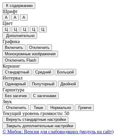
К содержанию
Шрифт
А
А
А
Цвет
Ц
Ц
Ц
Ц
Ц
Дополнительно
Графика
Включить
Отключить
Монохромные изображения
Отключить Flash
Кернинг
Стандартный
Средний
Большой
Интервал
Одинарный
Полуторный
Двойной
Гарнитура
Без засечек
С засечками
Звук
Отключить
Тише
Нормально
Громче
Текущий уровень громкости:
50
Вернуть стандартные настройки
Закрыть дополнительные настройки
© Мибок: Версия для слабовидящих (модуль на сайт)