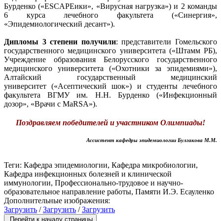
Бурденко («ESCAPEики», «Вирусная нагрузка») и 2 команды
6 курса лечебного факультета («Синергия»,
«Эпидемиологический десант»).
Дипломы 3 степени получили
: представители Гомельского
государственного медицинского университета («Штамм РБ),
Учреждение образования Белорусского государственного
медицинского университета («Охотники за эпидемиями»),
Алтайский государственный медицинский
университет («Асептический шок») и студенты лечебного
факультета ВГМУ им. Н.Н. Бурденко («Инфекционный
дозор», «Врачи с MaRSA»).
Поздравляем победителей и участником Олимпиады!
Ассистент кафедры эпидемиологии Булгакова М.М.
Теги: Кафедра эпидемиологии, Кафедра микробиологии,
Кафедра инфекционных болезней и клинической
иммунологии, Профессионально-трудовое и научно-
образовательное направление работы, Памяти И.Э. Есауленко
Дополнительные изображения:
Загрузить
/
Загрузить
/
Загрузить
Перейти к началу страницы