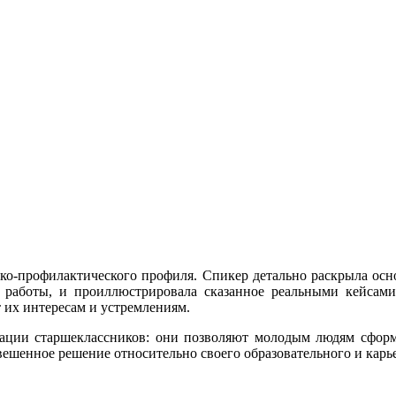
ико‑профилактического профиля. Спикер детально раскрыла осн
работы, и проиллюстрировала сказанное реальными кейсами 
т их интересам и устремлениям.
ации старшеклассников: они позволяют молодым людям сформ
вешенное решение относительно своего образовательного и карь