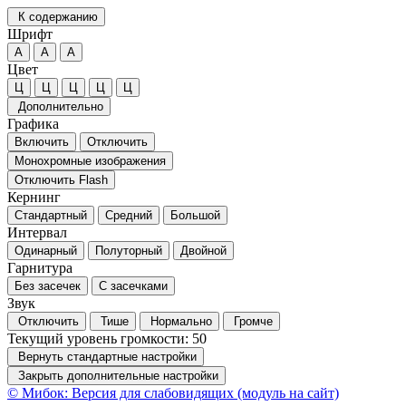
К содержанию
Шрифт
А
А
А
Цвет
Ц
Ц
Ц
Ц
Ц
Дополнительно
Графика
Включить
Отключить
Монохромные изображения
Отключить Flash
Кернинг
Стандартный
Средний
Большой
Интервал
Одинарный
Полуторный
Двойной
Гарнитура
Без засечек
С засечками
Звук
Отключить
Тише
Нормально
Громче
Текущий уровень громкости:
50
Вернуть стандартные настройки
Закрыть дополнительные настройки
© Мибок: Версия для слабовидящих (модуль на сайт)