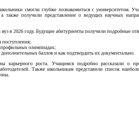
школьники смогли глубже познакомиться с университетом. Уча
 а также получили представление о ведущих научных направ
в вуз в 2026 году. Будущие абитуриенты получили подробные от
я поступления;
а профильных олимпиадах;
 дополнительных баллов и как подтвердить их документально.
вы карьерного роста. Учащимся подробно рассказали о п
работодателей. Также школьникам представили список наибол
ины.