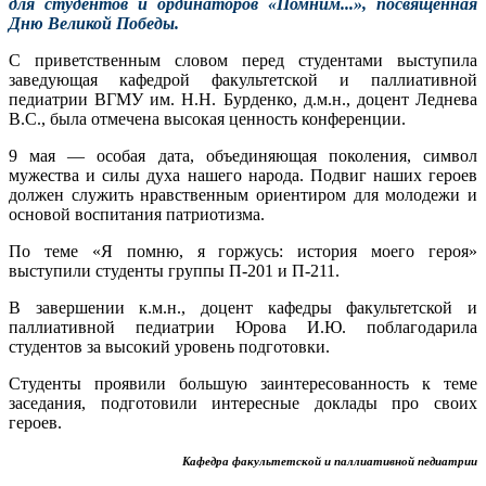
для студентов и ординаторов «Помним...», посвященная
Дню Великой Победы.
С приветственным словом перед студентами выступила
заведующая кафедрой факультетской и паллиативной
педиатрии ВГМУ им. Н.Н. Бурденко, д.м.н., доцент Леднева
В.С., была отмечена высокая ценность конференции.
9 мая — особая дата, объединяющая поколения, символ
мужества и силы духа нашего народа. Подвиг наших героев
должен служить нравственным ориентиром для молодежи и
основой воспитания патриотизма.
По теме «Я помню, я горжусь: история моего героя»
выступили студенты группы П-201 и П-211.
В завершении к.м.н., доцент кафедры факультетской и
паллиативной педиатрии Юрова И.Ю. поблагодарила
студентов за высокий уровень подготовки.
Студенты проявили большую заинтересованность к теме
заседания, подготовили интересные доклады про своих
героев.
Кафедра факультетской и паллиативной педиатрии