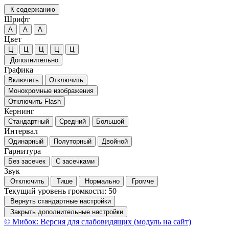
К содержанию
Шрифт
А
А
А
Цвет
Ц
Ц
Ц
Ц
Ц
Дополнительно
Графика
Включить
Отключить
Монохромные изображения
Отключить Flash
Кернинг
Стандартный
Средний
Большой
Интервал
Одинарный
Полуторный
Двойной
Гарнитура
Без засечек
С засечками
Звук
Отключить
Тише
Нормально
Громче
Текущий уровень громкости:
50
Вернуть стандартные настройки
Закрыть дополнительные настройки
© Мибок: Версия для слабовидящих (модуль на сайт)