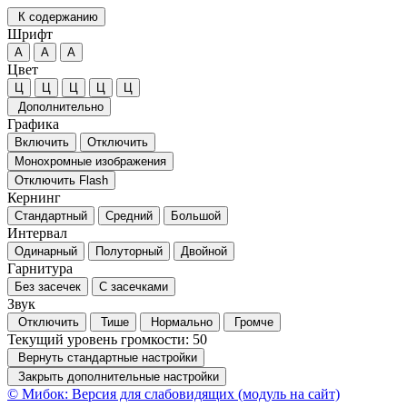
К содержанию
Шрифт
А
А
А
Цвет
Ц
Ц
Ц
Ц
Ц
Дополнительно
Графика
Включить
Отключить
Монохромные изображения
Отключить Flash
Кернинг
Стандартный
Средний
Большой
Интервал
Одинарный
Полуторный
Двойной
Гарнитура
Без засечек
С засечками
Звук
Отключить
Тише
Нормально
Громче
Текущий уровень громкости:
50
Вернуть стандартные настройки
Закрыть дополнительные настройки
© Мибок: Версия для слабовидящих (модуль на сайт)