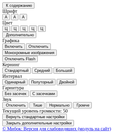
К содержанию
Шрифт
А
А
А
Цвет
Ц
Ц
Ц
Ц
Ц
Дополнительно
Графика
Включить
Отключить
Монохромные изображения
Отключить Flash
Кернинг
Стандартный
Средний
Большой
Интервал
Одинарный
Полуторный
Двойной
Гарнитура
Без засечек
С засечками
Звук
Отключить
Тише
Нормально
Громче
Текущий уровень громкости:
50
Вернуть стандартные настройки
Закрыть дополнительные настройки
© Мибок: Версия для слабовидящих (модуль на сайт)