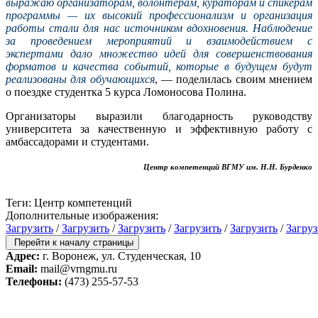
выражаю организаторам, волонтёрам, кураторам и спикерам
программы — их высокий профессионализм и организация
работы стали для нас источником вдохновения. Наблюдение
за проведением мероприятий и взаимодействием с
экспертами дало множество идей для совершенствования
форматов и качества событий, которые в будущем будут
реализованы для обучающихся
, — поделилась своим мнением
о поездке студентка 5 курса Ломоносова Полина.
Организаторы выразили благодарность руководству
университета за качественную и эффективную работу с
амбассадорами и студентами.
Центр компетенций ВГМУ им. Н.Н. Бурденко
Теги: Центр компетенций
Дополнительные изображения:
Загрузить
/
Загрузить
/
Загрузить
/
Загрузить
/
Загрузить
/
Загруз
Перейти к началу страницы
Адрес:
г. Воронеж, ул. Студенческая, 10
Email:
mail@vrngmu.ru
Телефоны:
(473) 255-57-53