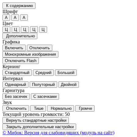
К содержанию
Шрифт
А
А
А
Цвет
Ц
Ц
Ц
Ц
Ц
Дополнительно
Графика
Включить
Отключить
Монохромные изображения
Отключить Flash
Кернинг
Стандартный
Средний
Большой
Интервал
Одинарный
Полуторный
Двойной
Гарнитура
Без засечек
С засечками
Звук
Отключить
Тише
Нормально
Громче
Текущий уровень громкости:
50
Вернуть стандартные настройки
Закрыть дополнительные настройки
© Мибок: Версия для слабовидящих (модуль на сайт)