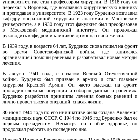
университет, где стал профессором хирургии. В 1918 году он
переехал в Воронеж, где возглавлял хирургическую клинику
и преподавал в университете. В 1923 году Бурденко возглавил
кафедру оперативной хирургии и анатомии в Московском
университете, а в 1930 году этот факультет был преобразован
в Московский медицинский институт. Он продолжал
руководить кафедрой и клиникой до конца своей жизни.
В 1939 году, в возрасте 64 лет, Бурденко снова пошел на фронт
во время Советско-финской войны, где занимался
организацией помощи раненым и разрабатывал новые методы
лечения.
В августе 1941 года, с началом Великой Отечественной
войны, Бурденко был призван в армию и стал главным
хирургом Красной Армии. Он часто выезжал на фронт,
проводил сложные операции и собирал данные о ранениях.
Бурденко разработал принципы лечения боевых ранений и
лично провел тысячи операций, спасая жизни.
30 июня 1944 года по его инициативе была создана Академия
медицинских наук СССР. С 1944 по 1946 год Бурденко был ее
первым президентом. Несмотря на слабое здоровье, он
продолжал работать до последнего дня.
Николай Нилович Бурденко скончался 11 ноября 1946 года от