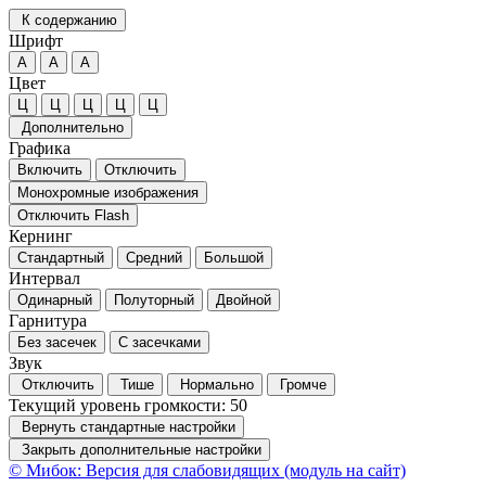
К содержанию
Шрифт
А
А
А
Цвет
Ц
Ц
Ц
Ц
Ц
Дополнительно
Графика
Включить
Отключить
Монохромные изображения
Отключить Flash
Кернинг
Стандартный
Средний
Большой
Интервал
Одинарный
Полуторный
Двойной
Гарнитура
Без засечек
С засечками
Звук
Отключить
Тише
Нормально
Громче
Текущий уровень громкости:
50
Вернуть стандартные настройки
Закрыть дополнительные настройки
© Мибок: Версия для слабовидящих (модуль на сайт)