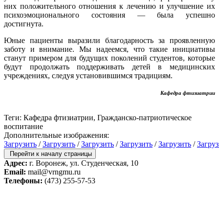
них положительного отношения к лечению и улучшение их
психоэмоционального состояния — была успешно
достигнута.
Юные пациенты выразили благодарность за проявленную
заботу и внимание. Мы надеемся, что такие инициативы
станут примером для будущих поколений студентов, которые
будут продолжать поддерживать детей в медицинских
учреждениях, следуя установившимся традициям.
Кафедра фтизиатрии
Теги: Кафедра фтизиатрии, Гражданско-патриотическое
воспитание
Дополнительные изображения:
Загрузить
/
Загрузить
/
Загрузить
/
Загрузить
/
Загрузить
/
Загруз
Перейти к началу страницы
Адрес:
г. Воронеж, ул. Студенческая, 10
Email:
mail@vrngmu.ru
Телефоны:
(473) 255-57-53