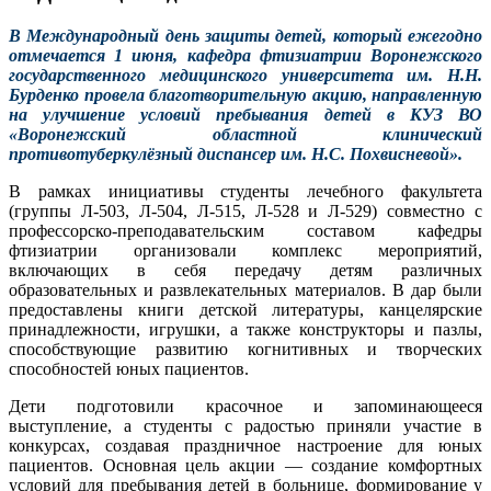
В Международный день защиты детей, который ежегодно
отмечается 1 июня, кафедра фтизиатрии Воронежского
государственного медицинского университета им. Н.Н.
Бурденко провела благотворительную акцию, направленную
на улучшение условий пребывания детей в КУЗ ВО
«Воронежский областной клинический
противотуберкулёзный диспансер им. Н.С. Похвисневой».
В рамках инициативы студенты лечебного факультета
(группы Л-503, Л-504, Л-515, Л-528 и Л-529) совместно с
профессорско-преподавательским составом кафедры
фтизиатрии организовали комплекс мероприятий,
включающих в себя передачу детям различных
образовательных и развлекательных материалов. В дар были
предоставлены книги детской литературы, канцелярские
принадлежности, игрушки, а также конструкторы и пазлы,
способствующие развитию когнитивных и творческих
способностей юных пациентов.
Дети подготовили красочное и запоминающееся
выступление, а студенты с радостью приняли участие в
конкурсах, создавая праздничное настроение для юных
пациентов. Основная цель акции — создание комфортных
условий для пребывания детей в больнице, формирование у