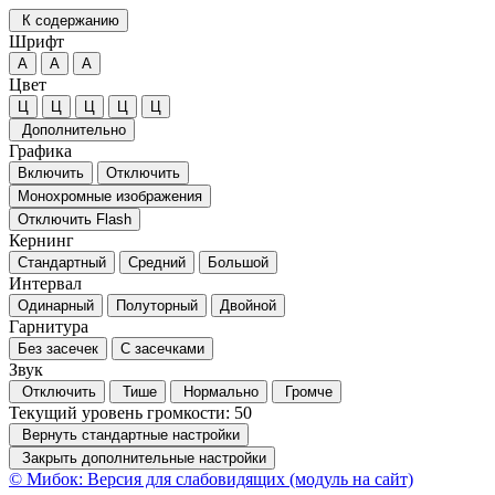
К содержанию
Шрифт
А
А
А
Цвет
Ц
Ц
Ц
Ц
Ц
Дополнительно
Графика
Включить
Отключить
Монохромные изображения
Отключить Flash
Кернинг
Стандартный
Средний
Большой
Интервал
Одинарный
Полуторный
Двойной
Гарнитура
Без засечек
С засечками
Звук
Отключить
Тише
Нормально
Громче
Текущий уровень громкости:
50
Вернуть стандартные настройки
Закрыть дополнительные настройки
© Мибок: Версия для слабовидящих (модуль на сайт)