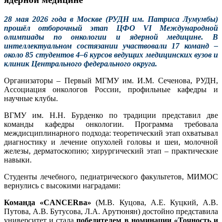
28 мая 2026 года в Москве (РУДН им. Патриса Лумумбы)
прошёл отборочный этап ЦФО VI Международной
олимпиады по онкологии и ядерной медицине. В
интеллектуальном состязании участвовали 17 команд –
около 85 студентов 4–6 курсов ведущих медицинских вузов и
клиник Центрального федерального округа.
Организаторы – Первый МГМУ им. И.М. Сеченова, РУДН,
Ассоциация онкологов России, профильные кафедры и
научные клубы.
ВГМУ им. Н.Н. Бурденко по традиции представил две
команды кафедры онкологии. Программа требовала
междисциплинарного подхода: теоретический этап охватывал
диагностику и лечение опухолей головы и шеи, молочной
железы, дерматоскопию; хирургический этап – практические
навыки.
Студенты лечебного, педиатрического факультетов, МИМОС
вернулись с высокими наградами:
Команда «CANCERва»
(М.В. Куцова, А.Е. Куцкий, А.В.
Путова, А.В. Бутусова, Л.А. Арутюнян) достойно представила
университет и стала
победителем в номинации «Точность и