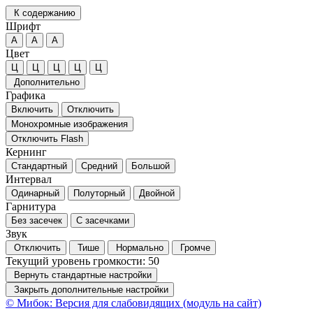
К содержанию
Шрифт
А
А
А
Цвет
Ц
Ц
Ц
Ц
Ц
Дополнительно
Графика
Включить
Отключить
Монохромные изображения
Отключить Flash
Кернинг
Стандартный
Средний
Большой
Интервал
Одинарный
Полуторный
Двойной
Гарнитура
Без засечек
С засечками
Звук
Отключить
Тише
Нормально
Громче
Текущий уровень громкости:
50
Вернуть стандартные настройки
Закрыть дополнительные настройки
© Мибок: Версия для слабовидящих (модуль на сайт)