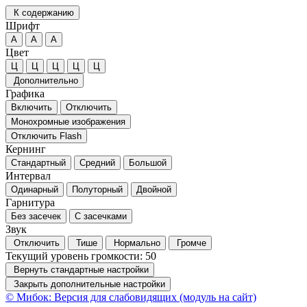
К содержанию
Шрифт
А
А
А
Цвет
Ц
Ц
Ц
Ц
Ц
Дополнительно
Графика
Включить
Отключить
Монохромные изображения
Отключить Flash
Кернинг
Стандартный
Средний
Большой
Интервал
Одинарный
Полуторный
Двойной
Гарнитура
Без засечек
С засечками
Звук
Отключить
Тише
Нормально
Громче
Текущий уровень громкости:
50
Вернуть стандартные настройки
Закрыть дополнительные настройки
© Мибок: Версия для слабовидящих (модуль на сайт)