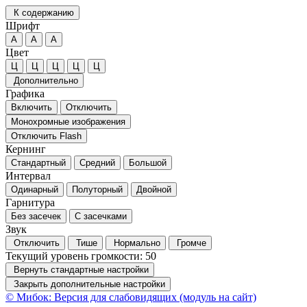
К содержанию
Шрифт
А
А
А
Цвет
Ц
Ц
Ц
Ц
Ц
Дополнительно
Графика
Включить
Отключить
Монохромные изображения
Отключить Flash
Кернинг
Стандартный
Средний
Большой
Интервал
Одинарный
Полуторный
Двойной
Гарнитура
Без засечек
С засечками
Звук
Отключить
Тише
Нормально
Громче
Текущий уровень громкости:
50
Вернуть стандартные настройки
Закрыть дополнительные настройки
© Мибок: Версия для слабовидящих (модуль на сайт)