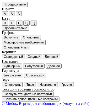
К содержанию
Шрифт
А
А
А
Цвет
Ц
Ц
Ц
Ц
Ц
Дополнительно
Графика
Включить
Отключить
Монохромные изображения
Отключить Flash
Кернинг
Стандартный
Средний
Большой
Интервал
Одинарный
Полуторный
Двойной
Гарнитура
Без засечек
С засечками
Звук
Отключить
Тише
Нормально
Громче
Текущий уровень громкости:
50
Вернуть стандартные настройки
Закрыть дополнительные настройки
© Мибок: Версия для слабовидящих (модуль на сайт)