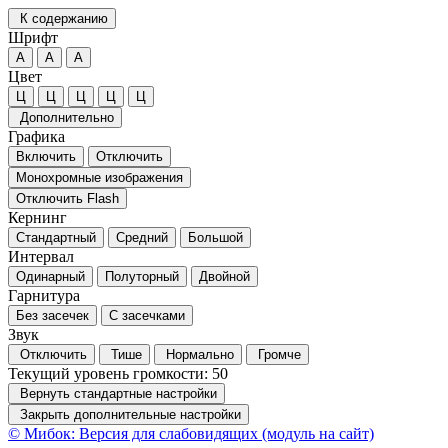
К содержанию
Шрифт
А
А
А
Цвет
Ц
Ц
Ц
Ц
Ц
Дополнительно
Графика
Включить
Отключить
Монохромные изображения
Отключить Flash
Кернинг
Стандартный
Средний
Большой
Интервал
Одинарный
Полуторный
Двойной
Гарнитура
Без засечек
С засечками
Звук
Отключить
Тише
Нормально
Громче
Текущий уровень громкости:
50
Вернуть стандартные настройки
Закрыть дополнительные настройки
© Мибок: Версия для слабовидящих (модуль на сайт)