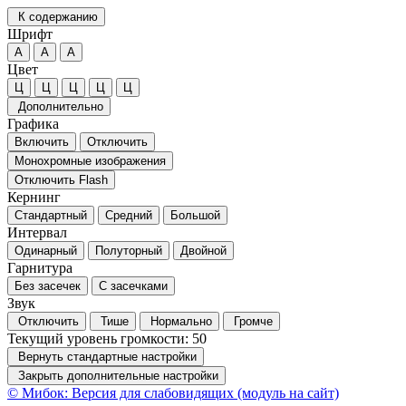
К содержанию
Шрифт
А
А
А
Цвет
Ц
Ц
Ц
Ц
Ц
Дополнительно
Графика
Включить
Отключить
Монохромные изображения
Отключить Flash
Кернинг
Стандартный
Средний
Большой
Интервал
Одинарный
Полуторный
Двойной
Гарнитура
Без засечек
С засечками
Звук
Отключить
Тише
Нормально
Громче
Текущий уровень громкости:
50
Вернуть стандартные настройки
Закрыть дополнительные настройки
© Мибок: Версия для слабовидящих (модуль на сайт)