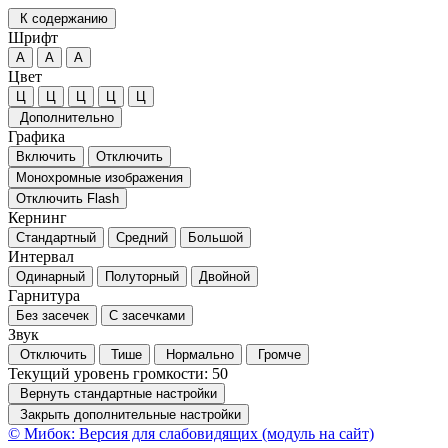
К содержанию
Шрифт
А
А
А
Цвет
Ц
Ц
Ц
Ц
Ц
Дополнительно
Графика
Включить
Отключить
Монохромные изображения
Отключить Flash
Кернинг
Стандартный
Средний
Большой
Интервал
Одинарный
Полуторный
Двойной
Гарнитура
Без засечек
С засечками
Звук
Отключить
Тише
Нормально
Громче
Текущий уровень громкости:
50
Вернуть стандартные настройки
Закрыть дополнительные настройки
© Мибок: Версия для слабовидящих (модуль на сайт)