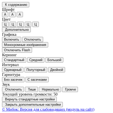
К содержанию
Шрифт
А
А
А
Цвет
Ц
Ц
Ц
Ц
Ц
Дополнительно
Графика
Включить
Отключить
Монохромные изображения
Отключить Flash
Кернинг
Стандартный
Средний
Большой
Интервал
Одинарный
Полуторный
Двойной
Гарнитура
Без засечек
С засечками
Звук
Отключить
Тише
Нормально
Громче
Текущий уровень громкости:
50
Вернуть стандартные настройки
Закрыть дополнительные настройки
© Мибок: Версия для слабовидящих (модуль на сайт)