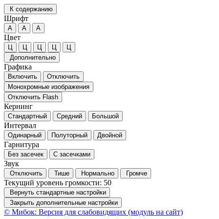
К содержанию
Шрифт
А
А
А
Цвет
Ц
Ц
Ц
Ц
Ц
Дополнительно
Графика
Включить
Отключить
Монохромные изображения
Отключить Flash
Кернинг
Стандартный
Средний
Большой
Интервал
Одинарный
Полуторный
Двойной
Гарнитура
Без засечек
С засечками
Звук
Отключить
Тише
Нормально
Громче
Текущий уровень громкости:
50
Вернуть стандартные настройки
Закрыть дополнительные настройки
© Мибок: Версия для слабовидящих (модуль на сайт)