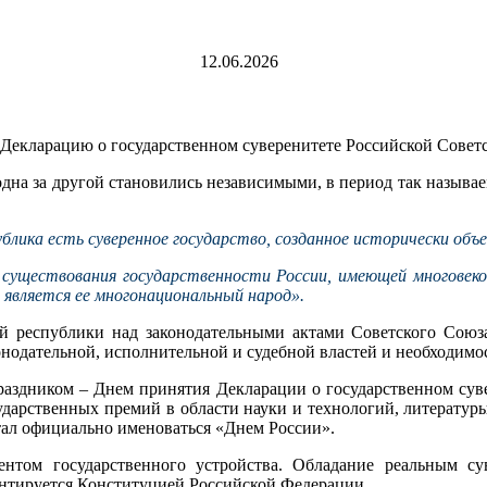
12.06.2026
 Декларацию о государственном суверенитете Российской Сове
дна за другой становились независимыми, в период так называем
лика есть суверенное государство, созданное исторически объ
существования государственности России, имеющей многовек
является ее многонациональный народ».
ой республики над законодательными актами Советского Союза
нодательной, исполнительной и судебной властей и необходимо
раздником – Днем принятия Декларации о государственном сув
сударственных премий в области науки и технологий, литерату
стал официально именоваться «Днем России».
ентом государственного устройства. Обладание реальным с
антируется Конституцией Российской Федерации.