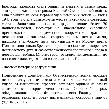
Брестская крепость стала одним из первых и самых ярких
эпизодов начального периода Великой Отечественной войны.
Она приняла на себя первый удар немецких войск 22 июня
1941 года и стала символом мужества и стойкости советских
солдат. Защитники крепости, представлявшие более 30
национальностей, несмотря на значительное численное
превосходство и современное вооружение врага, с
невероятной стойкостью сопротивлялись почти месяц,
находясь в глубоком тылу наступавшего на Москву врага.
Подвиг защитников Брестской крепости стал олицетворением
несгибаемого духа и самоотверженности советского народа в
первые дни войны. Многие герои остались неизвестными, но
их подвиг навсегда вписан в историю нашей страны.
Людские потери и разрушения
Понесенные в ходе Великой Отечественной войны людские
потери, разрушенные города и села, а также материальный
ущерб от нацистской агрессии остаются одними из самых
тяжелых в истории человечества. Советский народ,
объединившись в борьбе, отстоял свою Родину и внес
решающий вклад в победу над нацизмом, освободив мир от
угрозы фашизма.