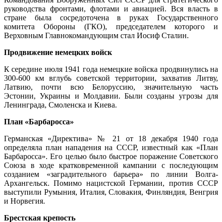
руководства фронтами, флотами и авиацией. Вся власть в
стране была сосредоточена в руках Государственного
комитета Обороны (ГКО), председателем которого и
Верховным Главнокомандующим стал Иосиф Сталин.
Продвижение немецких войск
К середине июля 1941 года немецкие войска продвинулись на
300-600 км вглубь советской территории, захватив Литву,
Латвию, почти всю Белоруссию, значительную часть
Эстонии, Украины и Молдавии. Были созданы угрозы для
Ленинграда, Смоленска и Киева.
План «Барбаросса»
Германская «Директива» № 21 от 18 декабря 1940 года
определяла план нападения на СССР, известный как «План
Барбаросса». Его целью было быстрое поражение Советского
Союза в ходе кратковременной кампании с последующим
созданием «заградительного барьера» по линии Волга-
Архангельск. Помимо нацистской Германии, против СССР
выступили Румыния, Италия, Словакия, Финляндия, Венгрия
и Норвегия.
Брестская крепость