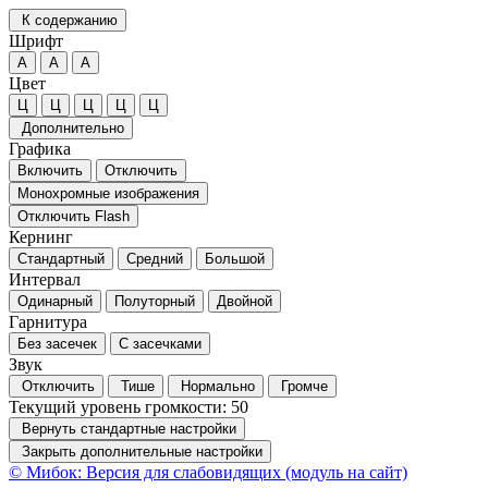
К содержанию
Шрифт
А
А
А
Цвет
Ц
Ц
Ц
Ц
Ц
Дополнительно
Графика
Включить
Отключить
Монохромные изображения
Отключить Flash
Кернинг
Стандартный
Средний
Большой
Интервал
Одинарный
Полуторный
Двойной
Гарнитура
Без засечек
С засечками
Звук
Отключить
Тише
Нормально
Громче
Текущий уровень громкости:
50
Вернуть стандартные настройки
Закрыть дополнительные настройки
© Мибок: Версия для слабовидящих (модуль на сайт)