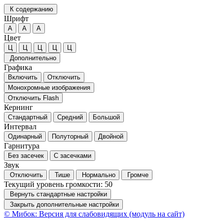
К содержанию
Шрифт
А
А
А
Цвет
Ц
Ц
Ц
Ц
Ц
Дополнительно
Графика
Включить
Отключить
Монохромные изображения
Отключить Flash
Кернинг
Стандартный
Средний
Большой
Интервал
Одинарный
Полуторный
Двойной
Гарнитура
Без засечек
С засечками
Звук
Отключить
Тише
Нормально
Громче
Текущий уровень громкости:
50
Вернуть стандартные настройки
Закрыть дополнительные настройки
© Мибок: Версия для слабовидящих (модуль на сайт)