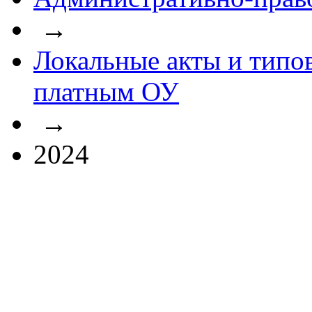
→
Локальные акты и типо
платным ОУ
→
2024
…
Например:
расписание за
2021