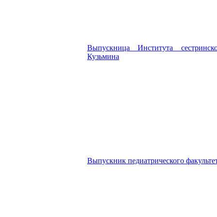
Выпускница Института сестринск
Кузьмина
Выпускник педиатрического факульте