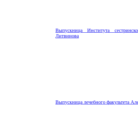
Выпускница Института сестринск
Литвинова
Выпускница лечебного факультета Ал