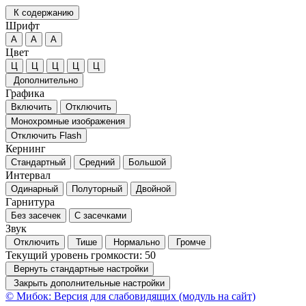
К содержанию
Шрифт
А
А
А
Цвет
Ц
Ц
Ц
Ц
Ц
Дополнительно
Графика
Включить
Отключить
Монохромные изображения
Отключить Flash
Кернинг
Стандартный
Средний
Большой
Интервал
Одинарный
Полуторный
Двойной
Гарнитура
Без засечек
С засечками
Звук
Отключить
Тише
Нормально
Громче
Текущий уровень громкости:
50
Вернуть стандартные настройки
Закрыть дополнительные настройки
© Мибок: Версия для слабовидящих (модуль на сайт)